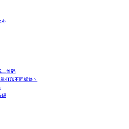
么办
生成二维码
么批量打印不同标签？
码
条码