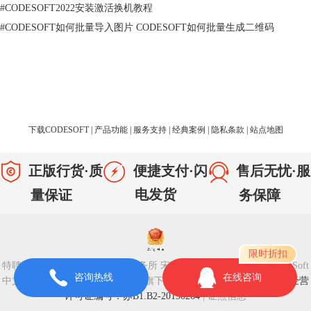
#
CODESOFT2022安装激活换机教程
#
CODESOFT如何批量导入图片 CODESOFT如何批量生成二维码
下载CODESOFT
|
产品功能
|
服务支持
|
经典案例
|
隐私条款
|
站点地图
正版行货·质
便捷支付·闪
售后无忧·服
电发货
务保障
量保证
限时折扣
特聘法律顾问：江苏政纬律师事务所 宋红波 | Copyright © 2020 CodeSoft
咨询热线
在线咨询
中文版 -苏州苏杰思网络有限公司旗下网站
|
苏ICP备14036386号-28
|
经营
图2：设计标签
许可证编号：苏B1.B2-20150264
|
证照信息