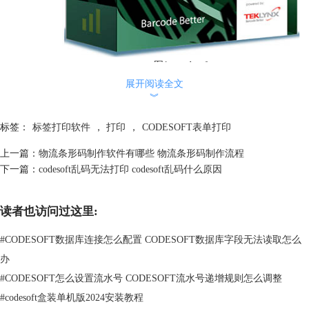
图1：codesoft
展开阅读全文
codesoft连续打印适应各种场景，比如物流行业的条码标签印刷，还有制
︾
造业的产品身份证明。别看它轻飘飘，实际上codesoft连续打印软件的标
签设计功力深厚，还能跟企业内部的ERP、WMS等系统亲密无间合作，
标签：
标签打印软件
，
打印
，
CODESOFT表单打印
实现自动传输和数据处理。所以说，它不光灵活多变，还能量身定制，无
上一篇：
物流条形码制作软件有哪些 物流条形码制作流程
论是大型生产线还是小众特殊应用，它都能完美应用
下一篇：
codesoft乱码无法打印 codesoft乱码什么原因
二、codesoft连续打印怎么操作
读者也访问过这里:
codesoft连续打印操作并不复杂，但确保高效和准确的打印需要遵循一定
的步骤。首先，用户需要在codesoft软件中设计标签，这一步可以通过软
#
CODESOFT数据库连接怎么配置 CODESOFT数据库字段无法读取怎么
件内置的标签设计工具来完成。设计完成后，用户可以进行打印预览，确
办
保标签的内容和布局符合要求。
#
CODESOFT怎么设置流水号 CODESOFT流水号递增规则怎么调整
#
codesoft盒装单机版2024安装教程