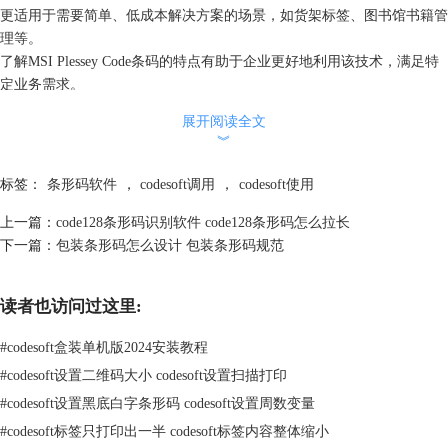
更适用于需要简单、低成本解决方案的场景，如货架标签、图书馆书籍管
理等。
了解MSI Plessey Code条码的特点有助于企业更好地利用该技术，满足特
定业务需求。
二、MSI Plessey条形码生成器
展开阅读全文
要生成MSI Plessey条形码，可以使用专业的条形码生成器。以下是一些常
︾
用的MSI Plessey条形码生成器：
1、
CodeSoft软件
标签：
条形码软件
，
codesoft调用
，
codesoft使用
上一篇：
code128条形码识别软件 code128条形码怎么拉长
下一篇：
包装条形码怎么设计 包装条形码规范
读者也访问过这里:
#
codesoft盒装单机版2024安装教程
#
codesoft设置二维码大小 codesoft设置扫描打印
CodeSoft是一款功能强大的条形码生成和标签设计软件，支持多种条形码
#
codesoft设置黑底白字条形码 codesoft设置周数变量
类型，包括MSI Plessey Code。用户可以通过CodeSoft的丰富设计功能轻
#
codesoft标签只打印出一半 codesoft标签内容整体缩小
松地创建和编辑MSI Plessey条形码。此外，CodeSoft还支持多种打印设备