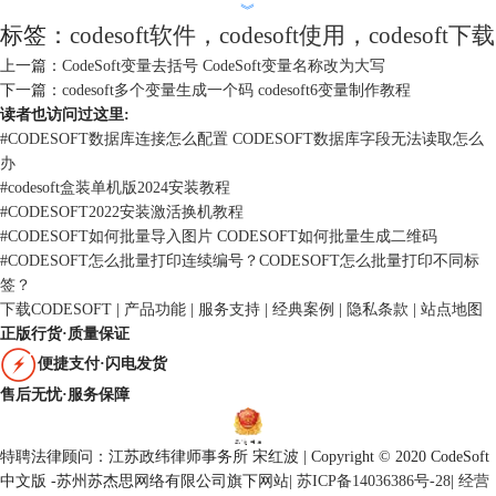
通过上述步骤，您可以轻松地在CODESOFT中打印序列号，大大提高了
︾
标签：
codesoft软件
，
codesoft使用
，
codesoft下载
工作效率。此外，CodeSoft还提供了一些高级选项，使您可以更灵活地管
理和控制序列号的打印。您可以设置重置点，即当序列号达到某个特定值
上一篇：
CodeSoft变量去括号 CodeSoft变量名称改为大写
时重新开始递增。您还可以在序列号中插入其他变量或固定文本，以满足
下一篇：
codesoft多个变量生成一个码 codesoft6变量制作教程
特定的标签设计需求。所有这些选项都使CodeSoft成为了一个强大而灵活
读者也访问过这里:
的工具，适用于各种标签打印应用场景。
#
CODESOFT数据库连接怎么配置 CODESOFT数据库字段无法读取怎么
办
#
codesoft盒装单机版2024安装教程
#
CODESOFT2022安装激活换机教程
#
CODESOFT如何批量导入图片 CODESOFT如何批量生成二维码
#
CODESOFT怎么批量打印连续编号？CODESOFT怎么批量打印不同标
签？
下载CODESOFT
|
产品功能
|
服务支持
|
经典案例
|
隐私条款
|
站点地图
正版行货·质量保证
便捷支付·闪电发货
售后无忧·服务保障
特聘法律顾问：江苏政纬律师事务所 宋红波 | Copyright © 2020 CodeSoft
中文版 -苏州苏杰思网络有限公司旗下网站
|
苏ICP备14036386号-28
|
经营