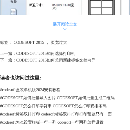
展开阅读全文
︾
标签：
CODESOFT 2015
，
页宽过大
上一篇：
CODESOFT 2015如何选择打印机
下一篇：
CODESOFT 2015如何关闭新建标签文档向导
读者也访问过这里:
页面设置下的备料选项示例
步骤三 “标签”栏中可以设置标签的大小（宽度、高度、边角弧度），另
#
codesoft盒装单机版2024安装教程
外还可以对标签布局，设置每行和每列的标签数量。在媒体下支持有三个
#
CODESOFT如何批量导入图片 CODESOFT如何批量生成二维码
选项：有间距、连续和已标记，大家可以根据标签需要选择。
#
CODESOFT怎么打印字符串 CODESOFT怎么打印双排条码
#
codesoft标签双排打印 codesoft标签双排打印打印预览只有一面
#
codesoft怎么设置模板一行一列 codesoft一行两列怎样设置