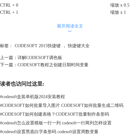
CTRL + 0
缩放 x 0.5
CTRL + 1
缩放 x 1
CTRL + 2
缩放 x 2
展开阅读全文
CTRL + 4
缩放 x 4
︾
CTRL + A
全选
CTRL + C
复制
标签：
CODESOFT 2015快捷键
，
快捷键大全
CTRL + End
到达段落末尾
CTRL + 右箭头
到达下一个文
上一篇：
详解CODESOFT调色板
CTRL + Home
到达段落开头
下一篇：
CODESOFT教程之创建日期时间变量
CTRL + N
新建文档
CTRL + O
打开文档
读者也访问过这里:
CTRL + P
打印文档
CTRL + 5/CTRL + T
向右拉
#
codesoft盒装单机版2024安装教程
CTRL + 左箭头
到达上一个文
#
CODESOFT如何批量导入图片 CODESOFT如何批量生成二维码
CTRL + F4
关闭激活窗口
CTRL + Tab
移至另一个文
#
CODESOFT如何创建表格？CODESOFT批量制作条形码
CTRL + ALT + F（1 至 10）
用户工具
#
codesoft怎么设置模板一行一列 codesoft一行两列怎样设置
F1
帮助
#
codesoft设置黑底白字条形码 codesoft设置周数变量
F2
打开文档