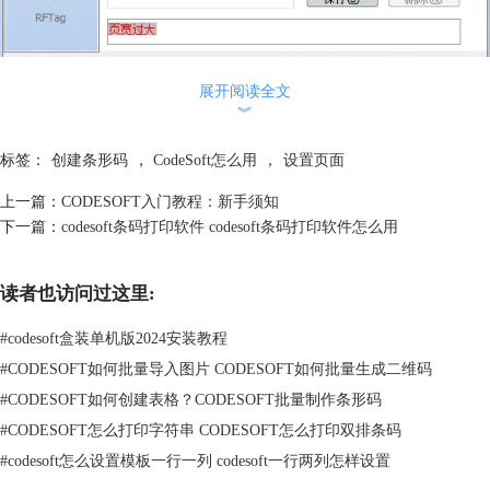
展开阅读全文
图1：页面设置对话框
︾
提示：
（1）设置的标签大小应该跟实际的标签大小一致，纸张因为有页边距，
标签：
创建条形码
，
CodeSoft怎么用
，
设置页面
所以比实际大小要大一些！
上一篇：
CODESOFT入门教程：新手须知
（2）创建页面后，需要先选择打印机。具体添加打印机教程可参考：
下一篇：
codesoft条码打印软件 codesoft条码打印软件怎么用
CODESOFT 2015如何选择打印机
。
二、创建条形码
CODESOFT软件提供了大量适应行业要求的符号，以及创建二维条形码
读者也访问过这里:
的选项，用户可以用它快速创建条形码，具体步骤如下：
1.在左侧设计工具栏中，单击条形码生成工具（Barcode generation
#
codesoft盒装单机版2024安装教程
tool），或者选择“对象”——“条形码”。
#
CODESOFT如何批量导入图片 CODESOFT如何批量生成二维码
2.单击工作区内部，此时会弹出“新建条码对象”对话框。（本文小编以创
#
CODESOFT如何创建表格？CODESOFT批量制作条形码
建Code 128码为例）
3.从 左侧“符号表示法”选项中，选择所需条形码，在右侧输入数据源内
#
CODESOFT怎么打印字符串 CODESOFT怎么打印双排条码
容，单击下一步。
#
codesoft怎么设置模板一行一列 codesoft一行两列怎样设置
4.在弹出的对话框中，根据要求设置条码对象属性，例如（高度、狭窄条