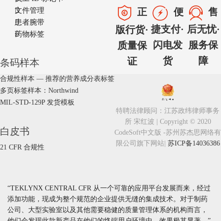

文件管理
正
便
售

患者腕带
捷支付·
后无忧·
版行货·

药物标签
闪电发
服务保
质量保
货
障
证
条码样本
合规性样本 — 推荐的营养成分表标签
多页标签样本：Northwind
MIL-STD-129P 发货模板
特聘法律顾问：江苏政纬律师事务
所 宋红波 | Copyright © 2020
白皮书
CodeSoft中文版 -苏州苏杰思网络有
限公司旗下网站
|
苏ICP备14036386
21 CFR 合规性
“TEKLYNX CENTRAL CFR 从一个可靠的应用平台发展而来，经过
添加功能，现成为整个规范的企业提供无缝的集成技术。对于制药
公司、大型实验室以及其他需要稳健的质量管理体系的机构而言，
他们会发现此款新产品在他们的终端用户环境中，效果极其显著。”