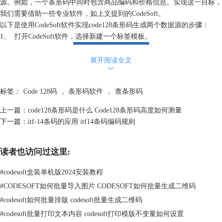
源。例如，一个条形码中同时包含商品编码和价格信息。实现这一目标，
我们需要借助一些专业软件，如上文提到的CodeSoft。
以下是使用CodeSoft软件实现code128条形码生成两个数据源的步骤：
1、
打开CodeSoft软件，选择新建一个标签模板。
展开阅读全文
︾
标签：
Code 128码
，
条形码软件
，
查条形码
2、在标签模板中，插入一个code128条形码对象。双击该code128条形码
上一篇：
code128条形码是什么 Code128条形码高度如何测量
对象，打开属性设置窗口。
下一篇：
itf-14条码的应用 itf14条码编码规则
3、在属性设置窗口中，选择“数据源”选项卡。点击“添加”按钮，选择第
一个数据源。可以是数据库字段、文本文件内容或者手动输入的数据。
读者也访问过这里:
#
codesoft盒装单机版2024安装教程
#
CODESOFT如何批量导入图片 CODESOFT如何批量生成二维码
#
codesoft如何批量排版 codesoft批量生成二维码
#
codesoft批量打印文本内容 codesoft打印模版不变量如何设置