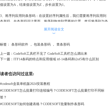
值设置为A，结束值设置为Z，步长设置为1。
3、将序列应用到条形码：在设置好序列属性后，我们需要将序列应用到
条形码。在条形码设计界面，将序列拖放到需要的位置，然后将序列与条
形码关联。此时，条形码中的字母将根据序列属性自动增长。
展开阅读全文
︾
4、打印条形码：在完成条形码设计后，我们可以选择打印预览功能查看
带字母的条形码是否按照预期实现自动增长。如果满足需求，可以进行批
标签：
条形码软件
，
包装条形码
，
查条形码
量打印。
上一篇：
CodeSoft工具栏不见了 CodeSoft工具栏怎么调出来
下一篇：
ITF14条码的特点和应用领域 itf-14条码和i2of5有什么区别
读者也访问过这里:
#
codesoft盒装单机版2024安装教程
#
CODESOFT怎么批量打印连续编号？CODESOFT怎么批量打印不同标
签？
#
CODESOFT如何创建表格？CODESOFT批量制作条形码