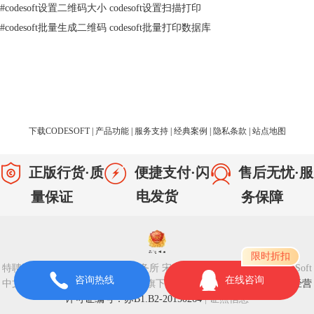
#
codesoft设置二维码大小 codesoft设置扫描打印
#
codesoft批量生成二维码 codesoft批量打印数据库
二、codesoft条形码宽度过长
在某些情况下，我们可能会遇到条形码宽度过长的问题。以下是使用
下载CODESOFT
|
产品功能
|
服务支持
|
经典案例
|
隐私条款
|
站点地图
CodeSoft软件解决条形码宽度过长问题的方法：
正版行货·质
便捷支付·闪
售后无忧·服
1、调整宽窄条比例：条形码宽度过长的一个原因可能是宽窄条之间的比
例不合适。我们可以尝试调整宽窄条比例，例如减小宽条的宽度或增加窄
电发货
务保障
量保证
条的宽度，以减小条形码的宽度。
2、缩小字符间距：字符间距过大可能导致条形码宽度过长。我们可以适
限时折扣
当缩小字符间距，以降低条形码宽度。
特聘法律顾问：江苏政纬律师事务所 宋红波 | Copyright © 2020 CodeSoft
咨询热线
在线咨询
中文版 -苏州苏杰思网络有限公司旗下网站
|
苏ICP备14036386号-28
|
经营
3、选择更紧凑的编码方式：某些条形码类型具有不同的编码方式，这些
许可证编号：苏B1.B2-20150264
|
证照信息
编码方式在表示相同数据时可能会导致条形码宽度不同。尝试选择更紧凑