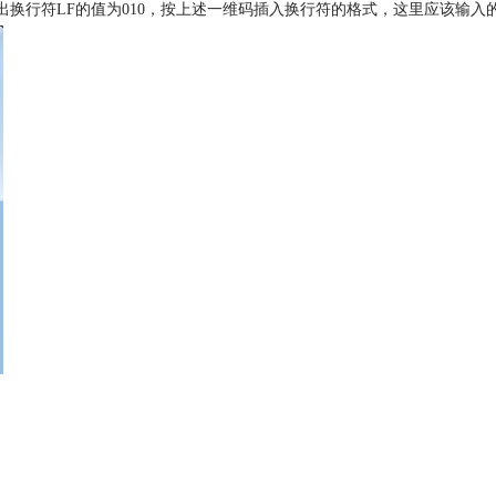
行符LF的值为010，按上述一维码插入换行符的格式，这里应该输入的二维码