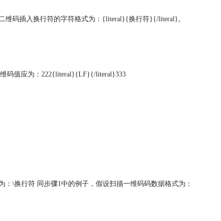
行符的字符格式为：{literal}{换行符}{/literal}。
literal}{LF}{/literal}333
为：\换行符 同步骤1中的例子，假设扫描一维码码数据格式为：