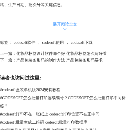
格、生产日期、批次号等关键信息。
包装条码的作用是将商品信息转化为机器可读的形式，以便于自动化的数
展开阅读全文
据采集和处理。通过使用扫描设备，如条码扫描枪，销售员、物流人员或
︾
消费者可以快速扫描包装条码，获取商品信息或实施相应的操作。这不仅
提高了工作效率，还减少了人为错误和信息丢失的风险，从而促进了供应
标签：
codesoft软件
，
codesoft使用
，
codesoft下载
链的顺畅运作。
上一篇：
化妆品标签设计软件哪个好 化妆品标签怎么写好看
包装条码的设计应遵循国际通用的标准和规范，以确保条码的一致性和互
下一篇：
产品包装条形码的制作方法 产品包装条形码要求
操作性。常见的包装条码类型包括UPC码（通用商品代码）、EAN码（欧
洲商品编码）和Code 128码等。这些条码类型在不同地区和行业中广泛应
读者也访问过这里:
用，为商品信息管理和追踪提供了标准化的解决方案。
#
codesoft盒装单机版2024安装教程
#
CODESOFT怎么批量打印连续编号？CODESOFT怎么批量打印不同标
签？
#
codesoft打印不在一张纸上 codesoft打印位置不在正中间
#
codesoft批量生成二维码 codesoft批量打印数据库