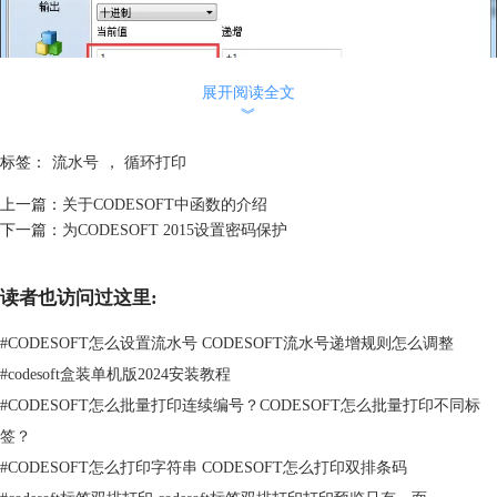
展开阅读全文
︾
标签：
流水号
，
循环打印
上一篇：
关于CODESOFT中函数的介绍
下一篇：
为CODESOFT 2015设置密码保护
注：上图中圈出的“每次重置”，并不是用来设置流水号循环的，它是指启
读者也访问过这里:
用此选项时，另一个计数器复位后就会发生计数器增量。列表允许您从之
前设定的、具有计数器属性的变量中进行选择。此功能可以级联多个计数
#
CODESOFT怎么设置流水号 CODESOFT流水号递增规则怎么调整
器，并进行复杂的计数。
#
codesoft盒装单机版2024安装教程
3、设置完成后单击确定，我们在标签中以文本形式放置，然后单击打
印，设置标签总数，然后预览看看第10个和第11个标签对比：
#
CODESOFT怎么批量打印连续编号？CODESOFT怎么批量打印不同标
签？
#
CODESOFT怎么打印字符串 CODESOFT怎么打印双排条码