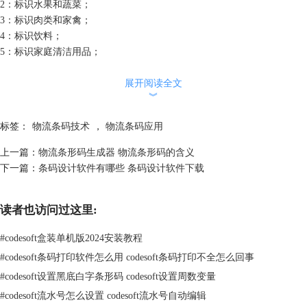
2：标识水果和蔬菜；
3：标识肉类和家禽；
4：标识饮料；
5：标识家庭清洁用品；
6：标识化妆品和个人护理用品；
展开阅读全文
7：标识杂货；
︾
8：标识家电和电子设备；
9：标识书籍和杂志。
标签：
物流条码技术
，
物流条码应用
二、UPC-A条码应用范围
UPC-A条码被广泛应用于零售业，特别是在美国和加拿大。当您在超市购
上一篇：
物流条形码生成器 物流条形码的含义
买商品时，收银员会扫描商品上的UPC-A条码，从而知道商品的价格和相
下一篇：
条码设计软件有哪些 条码设计软件下载
关信息。
读者也访问过这里:
#
codesoft盒装单机版2024安装教程
#
codesoft条码打印软件怎么用 codesoft条码打印不全怎么回事
#
codesoft设置黑底白字条形码 codesoft设置周数变量
#
codesoft流水号怎么设置 codesoft流水号自动编辑